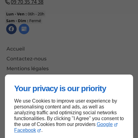
09 70 35 74 38
Lun - Ven :
06h - 20h
Sam - Dim :
Fermé
Accueil
Contactez-nous
Mentions légales
Plan du site
Your privacy is our priority
We use Cookies to improve user experience by
Haut de page
personalising content and ads, as well as
analyzing traffic and optimizing social networks
functionalities. By clicking "I Agree" you consent to
the use of Cookies from our providers
Google
Facebook
.