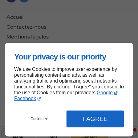
Accueil
Contactez-nous
Mentions légales
Plan du site
Your privacy is our priority
We use Cookies to improve user experience by
Haut de page
personalising content and ads, as well as
analyzing traffic and optimizing social networks
functionalities. By clicking "I Agree" you consent to
the use of Cookies from our providers
Google
Facebook
.
I AGREE
Customize
Menu
Infos
Contact