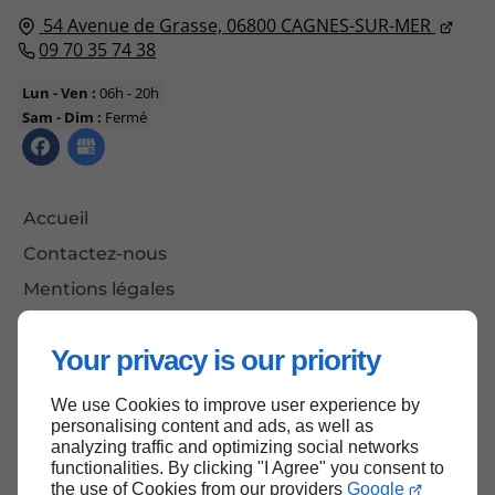
54 Avenue de Grasse,
06800
CAGNES-SUR-MER
09 70 35 74 38
Lun - Ven :
06h - 20h
Sam - Dim :
Fermé
Accueil
Contactez-nous
Mentions légales
Plan du site
Your privacy is our priority
We use Cookies to improve user experience by
Haut de page
personalising content and ads, as well as
analyzing traffic and optimizing social networks
functionalities. By clicking "I Agree" you consent to
the use of Cookies from our providers
Google