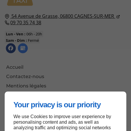
54 Avenue de Grasse,
06800
CAGNES-SUR-MER
09 70 35 74 38
Lun - Ven :
06h - 20h
Sam - Dim :
Fermé
Accueil
Contactez-nous
Mentions légales
Plan du site
Your privacy is our priority
We use Cookies to improve user experience by
Haut de page
personalising content and ads, as well as
analyzing traffic and optimizing social networks